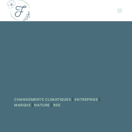
Skip
to
content
communication
responsable
CHANGEMENTS CLIMATIQUES
|
ENTREPRISE
|
MARQUE
|
NATURE
|
RSE
entreprise, changements
climatiques