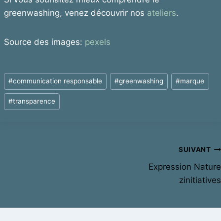
greenwashing, venez découvrir nos
ateliers
.
Source des images:
pexels
Post
#
communication responsable
#
greenwashing
#
marque
Tags:
#
transparence
Navigation
SUIVANT
Expression Nature
de
zinitiatives
l’article